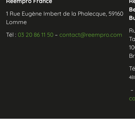
Réempro France
R
B
1 Rue Eugène Imbert de la Phalecque, 59160
B
Lomme
R
Tél :
03 20 86 11 50
–
contact@reempro.com
Ta
10
Br
Té
48
–
c