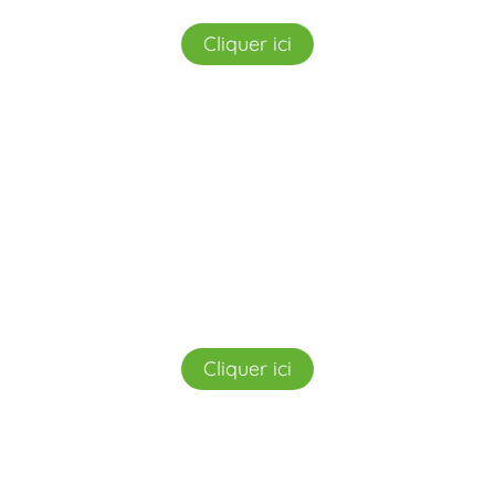
Cliquer ici
Mobilier
Découvrez notre mobilier de bureau
recyclé !
Cliquer ici