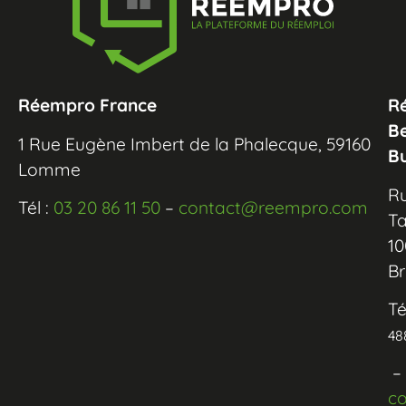
Réempro France
R
B
1 Rue Eugène Imbert de la Phalecque, 59160
B
Lomme
R
Tél :
03 20 86 11 50
–
contact@reempro.com
Ta
10
Br
Té
48
–
c