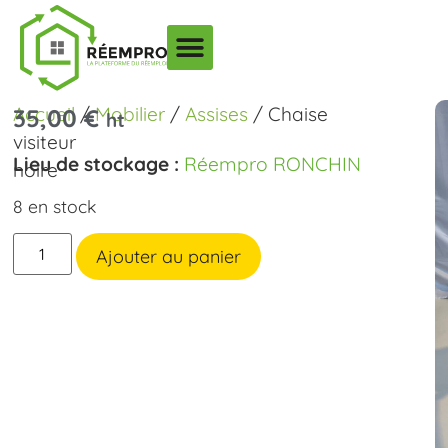
Accueil
/
Mobilier
/
Assises
/ Chaise
35,00
€
ht
visiteur
Lieu de stockage :
Réempro RONCHIN
noire
8 en stock
Ajouter au panier