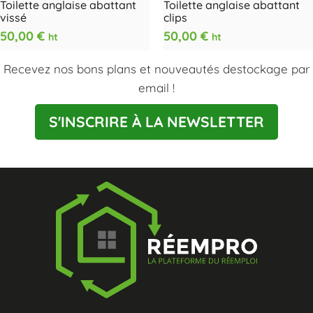
Toilette anglaise abattant
Toilette anglaise abattant
vissé
clips
50,00
€
50,00
€
ht
ht
Recevez nos bons plans et nouveautés destockage par
email !
S'INSCRIRE À LA NEWSLETTER