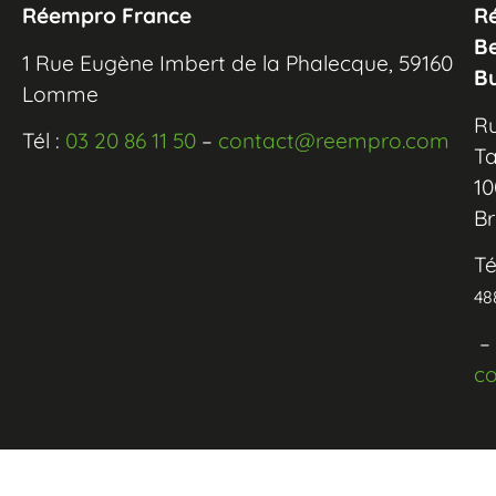
Réempro France
R
B
1 Rue Eugène Imbert de la Phalecque, 59160
B
Lomme
R
Tél :
03 20 86 11 50
–
contact@reempro.com
Ta
10
Br
Té
48
–
c