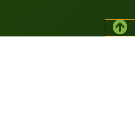
C’EST QUOI ?
La marketplace du
réemploi professionnel
La Marketplace Réempro est une plateforme en
ligne où vous trouverez des matériaux de