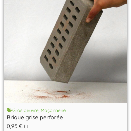
Gros oeuvre
,
Maçonnerie
Brique grise perforée
0,95
€
ht