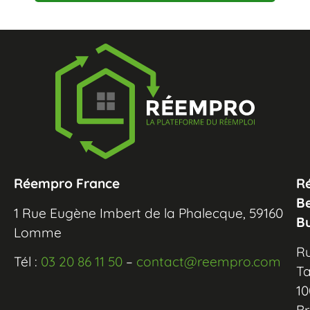
Réempro France
R
B
1 Rue Eugène Imbert de la Phalecque, 59160
B
Lomme
R
Tél :
03 20 86 11 50
–
contact@reempro.com
Ta
10
Br