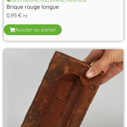
Gros oeuvre
,
Maçonnerie
,
Matériaux
Brique rouge longue
0,95
€
ht
Ajouter au panier