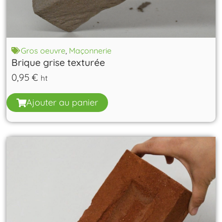
Gros oeuvre
,
Maçonnerie
Brique grise texturée
0,95
€
ht
Ajouter au panier