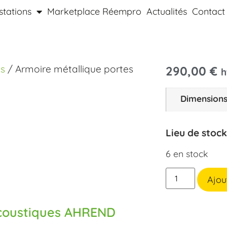
stations
Marketplace Réempro
Actualités
Contact
ns
/ Armoire métallique portes
290,00
€
h
Dimension
Lieu de stoc
6 en stock
Ajou
acoustiques AHREND