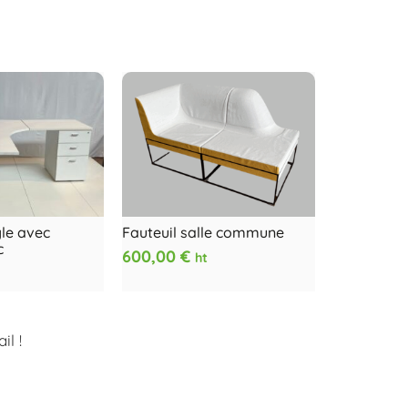
le avec
Fauteuil salle commune
c
600,00
€
ht
l !