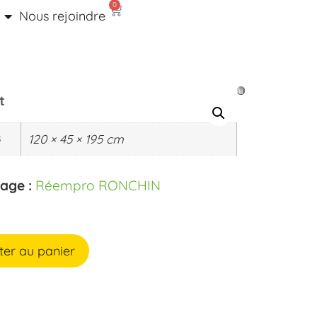
0
Nous rejoindre
t
s
120 × 45 × 195 cm
kage :
Réempro RONCHIN
ter au panier