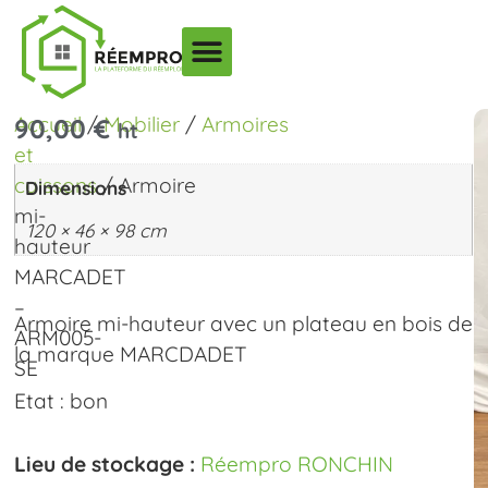
Accueil
/
Mobilier
/
Armoires
90,00
€
ht
et
caissons
/ Armoire
Dimensions
mi-
120 × 46 × 98 cm
hauteur
MARCADET
–
Armoire mi-hauteur avec un plateau en bois de
ARM005-
la marque MARCDADET
SE
Etat : bon
Lieu de stockage :
Réempro RONCHIN