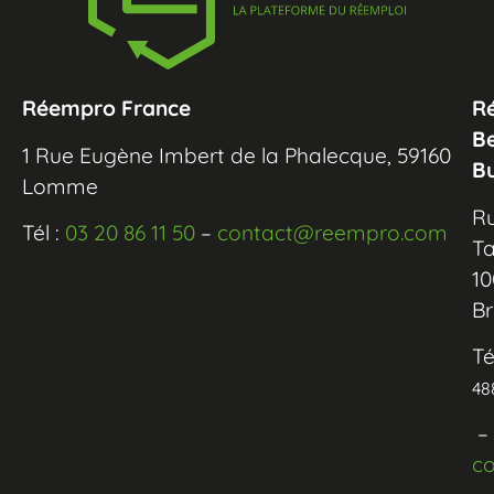
Réempro France
R
B
1 Rue Eugène Imbert de la Phalecque, 59160
B
Lomme
R
Tél :
03 20 86 11 50
–
contact@reempro.com
Ta
10
Br
Té
48
–
c