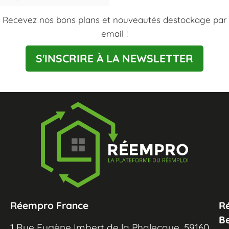
Recevez nos bons plans et nouveautés destockage par
email !
S'INSCRIRE À LA NEWSLETTER
Réempro France
R
B
1 Rue Eugène Imbert de la Phalecque, 59160