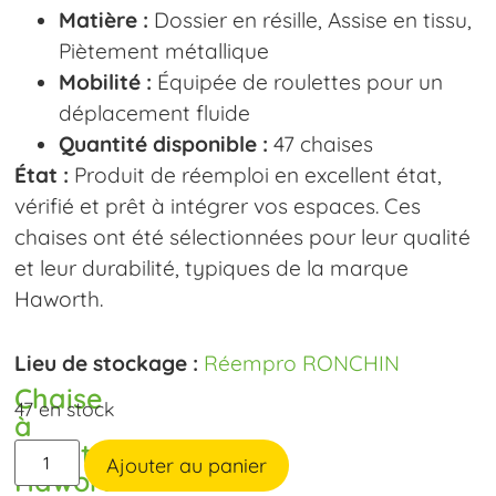
Matière :
Dossier en résille, Assise en tissu,
Piètement métallique
Mobilité :
Équipée de roulettes pour un
déplacement fluide
Quantité disponible :
47 chaises
État :
Produit de réemploi en excellent état,
vérifié et prêt à intégrer vos espaces. Ces
chaises ont été sélectionnées pour leur qualité
et leur durabilité, typiques de la marque
Haworth.
Lieu de stockage :
Réempro RONCHIN
Chaise
47 en stock
à
roulette
Ajouter au panier
Haworth