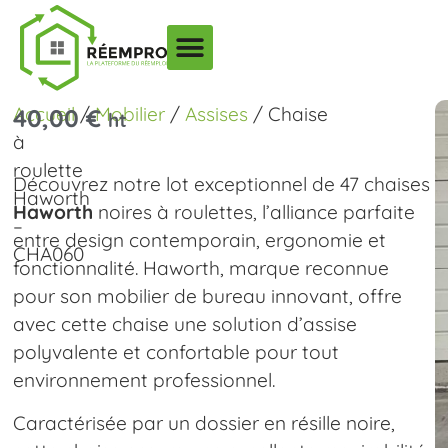
Accueil
/
Mobilier
/
Assises
/ Chaise
40,00
€
ht
à
roulette
Découvrez notre lot exceptionnel de 47 chaises
Haworth
Haworth
noires à roulettes, l’alliance parfaite
–
entre design contemporain, ergonomie et
CHA060
fonctionnalité. Haworth, marque reconnue
pour son mobilier de bureau innovant, offre
avec cette chaise une solution d’assise
polyvalente et confortable pour tout
environnement professionnel.
Caractérisée par un dossier en résille noire,