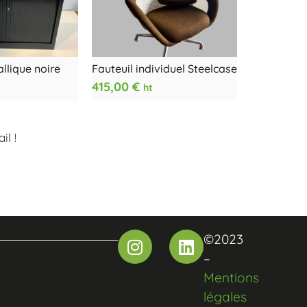
llique noire
Fauteuil individuel Steelcase
415,00
€
ht
l !
©2023
–
Mentions
légales