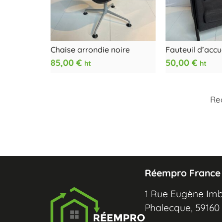
Chaise arrondie noire
Fauteuil d’accu
85,00
€
50,00
€
ht
ht
Re
Réempro France
1 Rue Eugène Imb
Phalecque, 5916