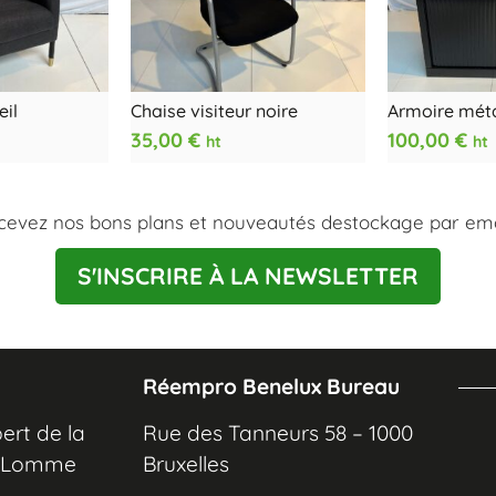
eil
Chaise visiteur noire
Armoire méta
35,00
€
100,00
€
ht
ht
cevez nos bons plans et nouveautés destockage par emai
S'INSCRIRE À LA NEWSLETTER
Réempro Benelux Bureau
ert de la
Rue des Tanneurs 58 – 1000
0 Lomme
Bruxelles