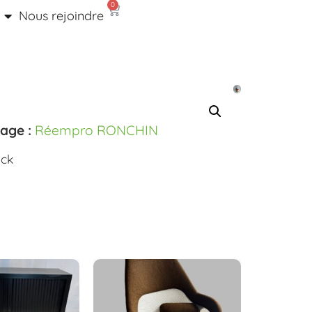
0
Nous rejoindre
kage :
Réempro RONCHIN
ock