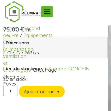
Accueil
/
Second
75,00
€
ht
oeuvre
/
Equipements
CVC
Dimensions
(climatisation,
70 × 70 × 260 cm
ventilation
et
Lieu de stockage :
Réempro RONCHIN
chauffage)
/ Chauffage
électrique
20 en stock
Favex
Ajouter au panier