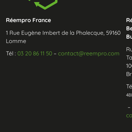
Réempro France
R
B
1 Rue Eugène Imbert de la Phalecque, 59160
B
Lomme
R
Tél :
03 20 86 11 50
–
contact@reempro.com
Ta
10
Br
Té
48
–
c