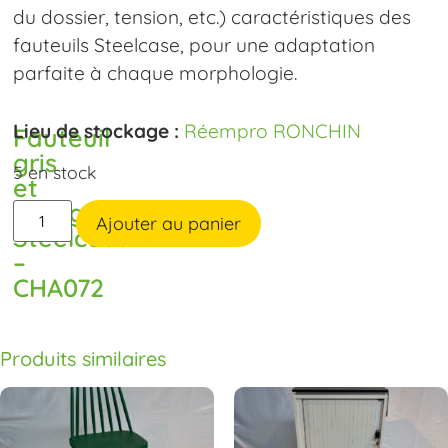
du dossier, tension, etc.) caractéristiques des
fauteuils Steelcase, pour une adaptation
parfaite à chaque morphologie.
Lieu de stockage :
Réempro RONCHIN
Fauteuil
gris
5 en stock
et
orange
Ajouter au panier
Steelcase
–
CHA072
Produits similaires