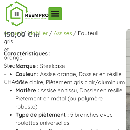
Accueil
/
Mobilier
/
Assises
/ Fauteuil
150,00
€
ht
gris
et
Caractéristiques :
orange
Steelcase
Marque :
Steelcase
–
Couleur :
Assise orange, Dossier en résille
CHA072
grise claire, Piètement gris clair/aluminium
Matière :
Assise en tissu, Dossier en résille,
Piètement en métal (ou polymère
robuste)
Type de piètement :
5 branches avec
roulettes universelles