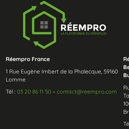
Réempro France
R
B
1 Rue Eugène Imbert de la Phalecque, 59160
B
Lomme
R
Tél :
03 20 86 11 50
–
contact@reempro.com
Ta
10
Br
Té