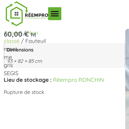
Accueil
/
Non
60,00
€
ht
classé
/ Fauteuil
meet
Dimensions
me
93 × 82 × 85 cm
gris
SEGIS
Lieu de stockage :
Réempro RONCHIN
Rupture de stock