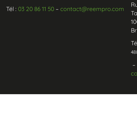
R
Tél :
03 20 86 11 50
–
contact@reempro.com
Ta
10
Br
Té
48
–
c