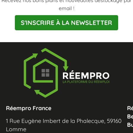
Recevez nos bons plans et nouveautés destockage par
email !
S'INSCRIRE À LA NEWSLETTER
Réempro France
R
B
1 Rue Eugène Imbert de la Phalecque, 59160
B
Lomme