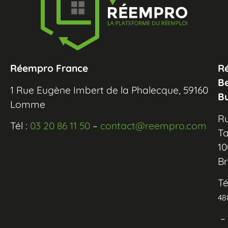
Réempro France
R
B
1 Rue Eugène Imbert de la Phalecque, 59160
B
Lomme
R
Tél :
03 20 86 11 50
–
contact@reempro.com
Ta
10
Br
Té
48
–