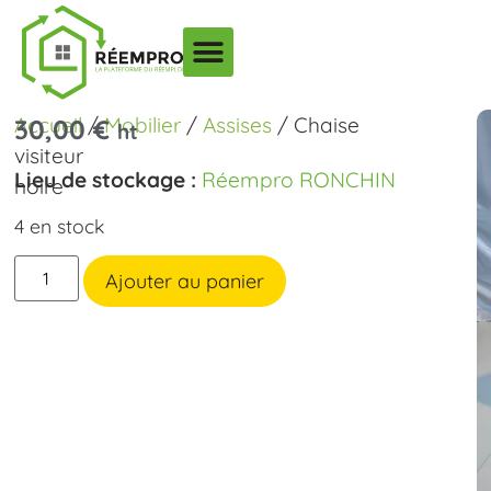
Accueil
/
Mobilier
/
Assises
/ Chaise
30,00
€
ht
visiteur
Lieu de stockage :
Réempro RONCHIN
noire
4 en stock
Ajouter au panier