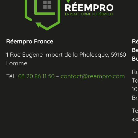
Réempro France
R
B
1 Rue Eugène Imbert de la Phalecque, 59160
B
Lomme
R
Tél :
03 20 86 11 50
–
contact@reempro.com
Ta
10
Br
Té
48
–