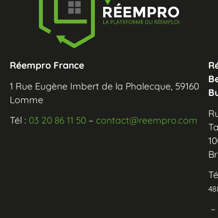
Réempro France
R
B
1 Rue Eugène Imbert de la Phalecque, 59160
B
Lomme
R
Tél :
03 20 86 11 50
–
contact@reempro.com
Ta
10
Br
Té
48
–