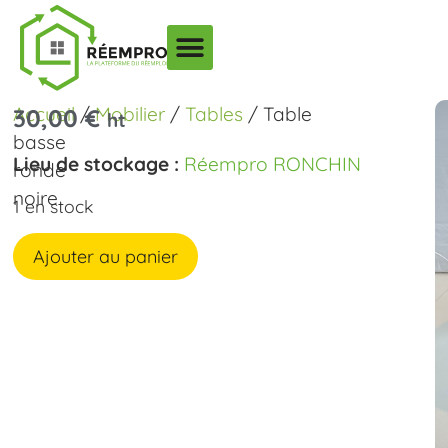
Accueil
/
Mobilier
/
Tables
/ Table
30,00
€
ht
basse
Lieu de stockage :
Réempro RONCHIN
ronde
noire
1 en stock
Ajouter au panier