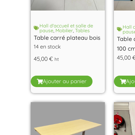
Hall d'accueil et salle de
Hall 
pause
,
Mobilier
,
Tables
paus
Table carré plateau bois
Table 
14 en stock
100 c
45,00
45,00
€
ht
Ajo
Ajouter au panier