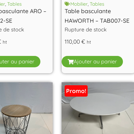
ier
,
Tables
Mobilier
,
Tables
basculante ARO –
Table basculante
2-SE
HAWORTH – TAB007-SE
e de stock
Rupture de stock
€
110,00
€
ht
ht
uter au panier
Ajouter au panier
Promo!