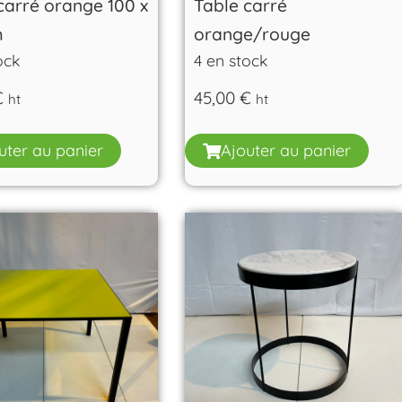
carré orange 100 x
Table carré
m
orange/rouge
ock
4 en stock
€
45,00
€
ht
ht
uter au panier
Ajouter au panier