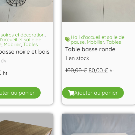
soires et décoration
,
Hall d'accueil et salle de
d'accueil et salle de
pause
,
Mobilier
,
Tables
e
,
Mobilier
,
Tables
Table basse ronde
basse noire et bois
1 en stock
ock
100,00
€
80,00
€
ht
€
ht
uter au panier
Ajouter au panier