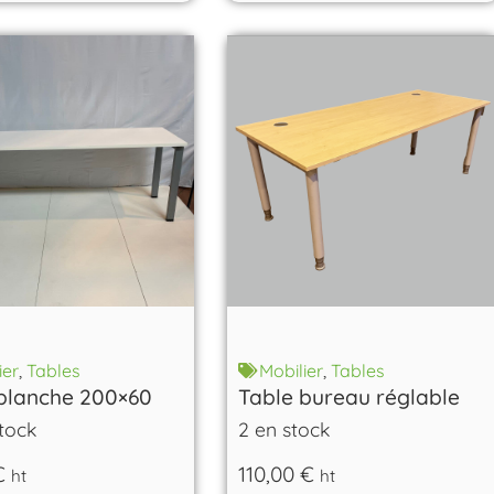
ier
,
Tables
Mobilier
,
Tables
blanche 200×60
Table bureau réglable
tock
2 en stock
€
110,00
€
ht
ht