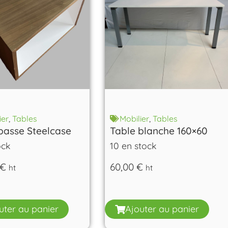
ier
,
Tables
Mobilier
,
Tables
basse Steelcase
Table blanche 160×60
ock
10 en stock
€
60,00
€
ht
ht
uter au panier
Ajouter au panier