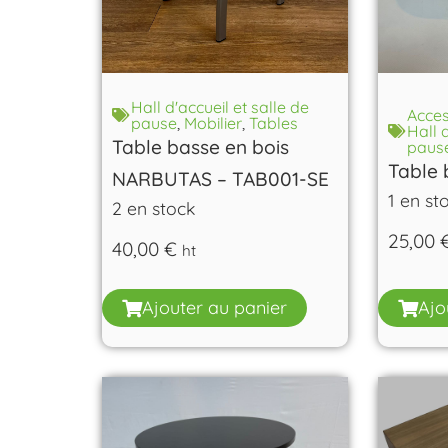
Hall d'accueil et salle de
Acces
pause
,
Mobilier
,
Tables
Hall 
Table basse en bois
paus
Table 
NARBUTAS – TAB001-SE
1 en st
2 en stock
25,00
40,00
€
ht
Ajouter au panier
Ajo