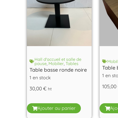
Hall d'accueil et salle de
Mobil
pause
,
Mobilier
,
Tables
Table 
Table basse ronde noire
1 en st
1 en stock
105,00
30,00
€
ht
Ajouter au panier
Ajo