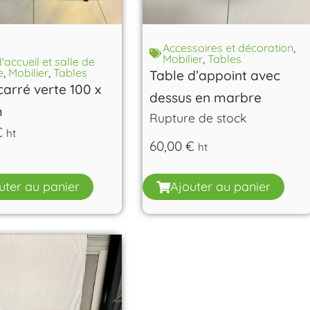
Accessoires et décoration
,
Mobilier
,
Tables
d'accueil et salle de
e
,
Mobilier
,
Tables
Table d’appoint avec
carré verte 100 x
dessus en marbre
m
Rupture de stock
€
ht
60,00
€
ht
uter au panier
Ajouter au panier