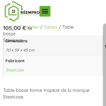
Accueil
/
Mobilier
/
Tables
/ Table
105,00
€
ht
basse
Steelcase
Dimensions
70 × 59 × 45 cm
Fabricant
Steelcase
Table basse forme trapèze de la marque
Steelcase.