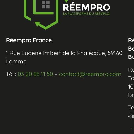
Réempro France
R
B
1 Rue Eugène Imbert de la Phalecque, 59160
B
Lomme
R
Tél :
03 20 86 11 50
–
contact@reempro.com
Ta
10
Br
Té
48
–