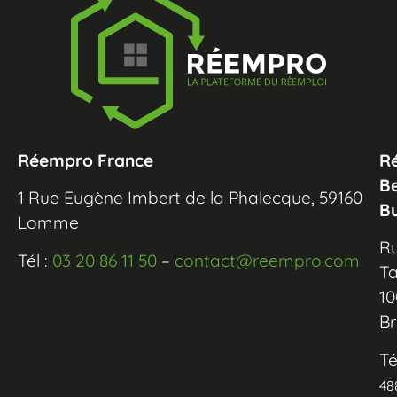
Réempro France
R
B
1 Rue Eugène Imbert de la Phalecque, 59160
B
Lomme
R
Tél :
03 20 86 11 50
–
contact@reempro.com
Ta
10
Br
Té
48