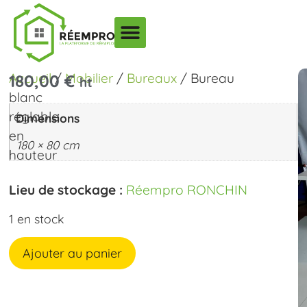
Accueil
/
Mobilier
/
Bureaux
/ Bureau
180,00
€
ht
blanc
réglable
Dimensions
en
180 × 80 cm
hauteur
Lieu de stockage :
Réempro RONCHIN
1 en stock
Ajouter au panier