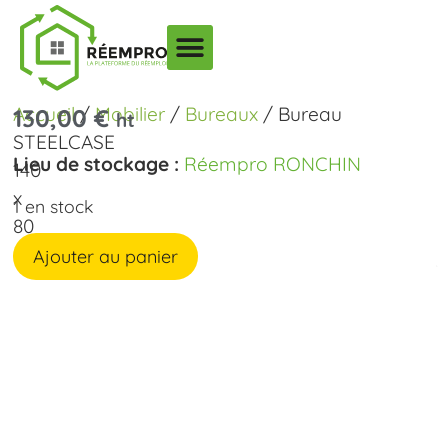
Accueil
/
Mobilier
/
Bureaux
/ Bureau
130,00
€
ht
STEELCASE
Lieu de stockage :
Réempro RONCHIN
140
x
1 en stock
80
cm
Ajouter au panier