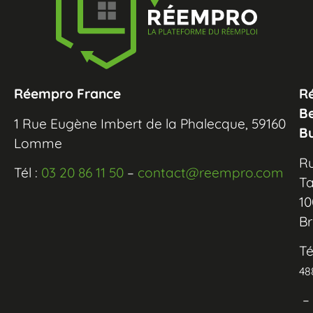
Réempro France
R
B
1 Rue Eugène Imbert de la Phalecque, 59160
B
Lomme
R
Tél :
03 20 86 11 50
–
contact@reempro.com
Ta
10
Br
Té
48
–