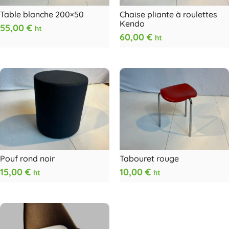
Table blanche 200×50
Chaise pliante à roulettes
Kendo
55,00
€
ht
60,00
€
ht
Pouf rond noir
Tabouret rouge
15,00
€
10,00
€
ht
ht