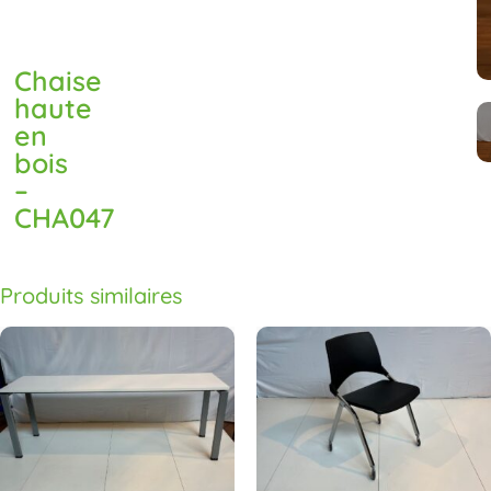
Chaise
haute
en
bois
–
CHA047
Produits similaires