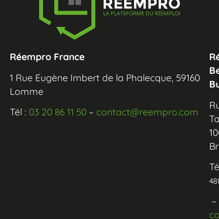
Réempro France
R
B
1 Rue Eugène Imbert de la Phalecque, 59160
B
Lomme
R
Tél :
03 20 86 11 50
–
contact@reempro.com
Ta
10
Br
Té
48
–
c