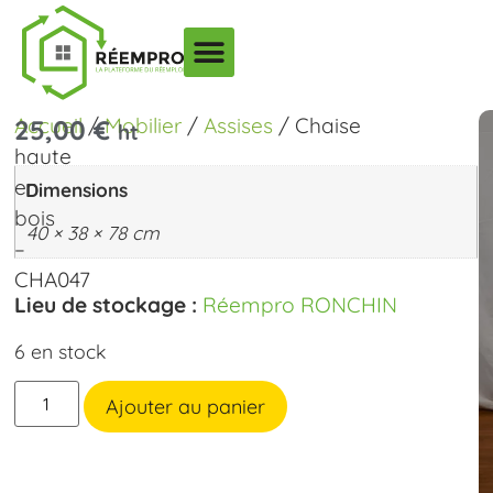
Accueil
/
Mobilier
/
Assises
/ Chaise
25,00
€
ht
haute
en
Dimensions
bois
40 × 38 × 78 cm
–
CHA047
Lieu de stockage :
Réempro RONCHIN
6 en stock
Ajouter au panier