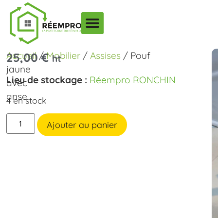
Accueil
/
Mobilier
/
Assises
/ Pouf
25,00
€
ht
jaune
Lieu de stockage :
Réempro RONCHIN
avec
anse
4 en stock
Ajouter au panier