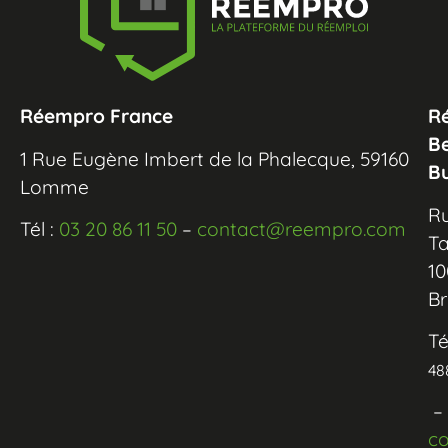
Réempro France
R
B
1 Rue Eugène Imbert de la Phalecque, 59160
B
Lomme
R
Tél :
03 20 86 11 50
–
contact@reempro.com
Ta
10
Br
Té
48
–
c