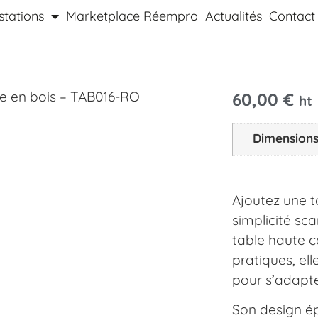
stations
Marketplace Réempro
Actualités
Contact
e en bois – TAB016-RO
60,00
€
ht
Dimension
Ajoutez une t
simplicité sc
table haute c
pratiques, ell
pour s’adapte
Son design ép