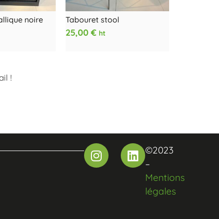
llique noire
Tabouret stool
25,00
€
ht
l !
©2023
–
Mentions
légales