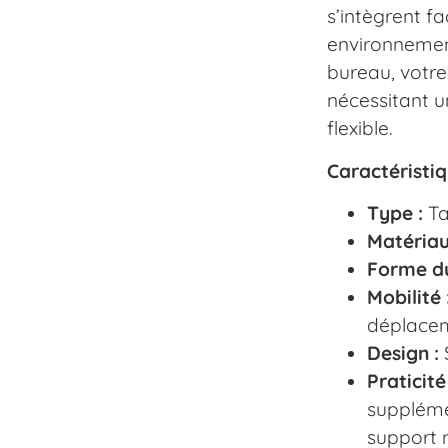
s’intègrent f
environnement
bureau, votre
nécessitant u
flexible.
Caractéristiq
Type :
Ta
Matériau
Forme du
Mobilité 
déplaceme
Design :
S
Praticité 
suppléme
support 