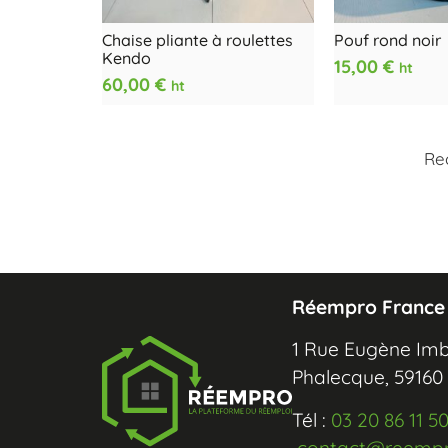
Chaise pliante à roulettes
Pouf rond noir
Kendo
15,00
€
ht
60,00
€
ht
Re
Réempro France
1 Rue Eugène Imb
Phalecque, 5916
Tél :
03 20 86 11 5
contact@reemp