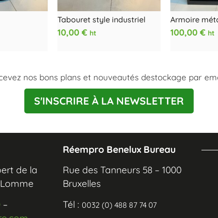
Tabouret style industriel
Armoire méta
10,00
€
100,00
€
ht
ht
cevez nos bons plans et nouveautés destockage par emai
S'INSCRIRE À LA NEWSLETTER
Réempro Benelux Bureau
ert de la
Rue des Tanneurs 58 – 1000
0 Lomme
Bruxelles
0
–
Tél :
0032 (0) 488 87 74 07
ro.com