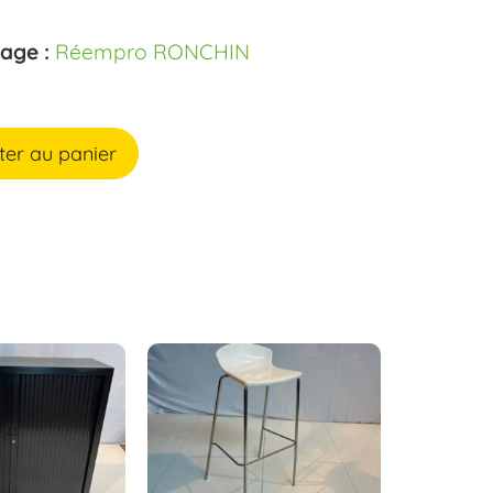
kage :
Réempro RONCHIN
ter au panier