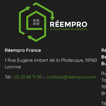
Réempro France
R
B
1 Rue Eugène Imbert de la Phalecque, 59160
B
Lomme
R
Tél :
03 20 86 11 50
–
contact@reempro.com
Ta
10
Br
Té