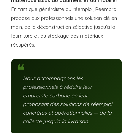
matériaux issus du bâtiment et du mobilier
.
En tant que généraliste du réemploi, Réempro
propose aux professionnels une solution clé en
main, de la déconstruction sélective jusqu’à la
fourniture et au stockage des matériaux
récupérés.
Nous accompagnons les
professionnels à réduire leur
empreinte carbone en leur
proposant des solutions de réemploi
concrètes et opérationnelles — de la
collecte jusqu’à la livraison.