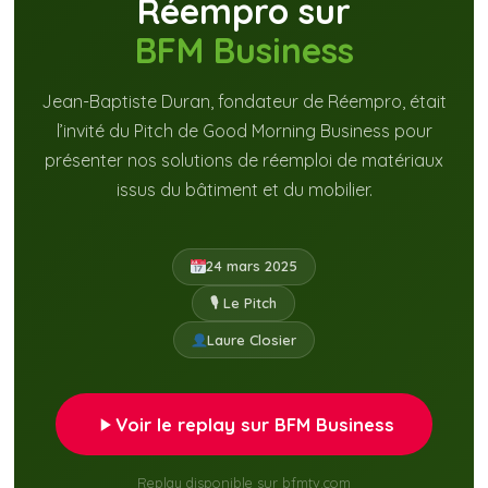
Réempro sur
BFM Business
Jean-Baptiste Duran, fondateur de Réempro, était
l’invité du Pitch de Good Morning Business pour
présenter nos solutions de réemploi de matériaux
issus du bâtiment et du mobilier.
24 mars 2025
🎙 Le Pitch
Laure Closier
Voir le replay sur BFM Business
Replay disponible sur bfmtv.com