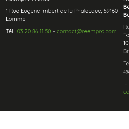
B
1 Rue Eugène Imbert de la Phalecque, 59160
B
Lomme
R
Tél :
03 20 86 11 50
–
contact@reempro.com
Ta
10
Br
Té
48
–
c