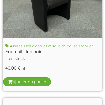
Assises
,
Hall d'accueil et salle de pause
,
Mobilier
Fauteuil club noir
2 en stock
40,00
€
ht
Ajouter au panier