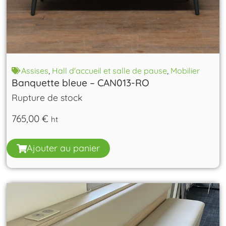
Assises
,
Hall d'accueil et salle de pause
,
Mobilier
Banquette bleue – CAN013-RO
Rupture de stock
765,00
€
ht
Ajouter au panier