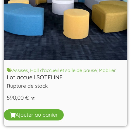
Assises
,
Hall d'accueil et salle de pause
,
Mobilier
Lot accueil SOTFLINE
Rupture de stock
590,00
€
ht
Ajouter au panier