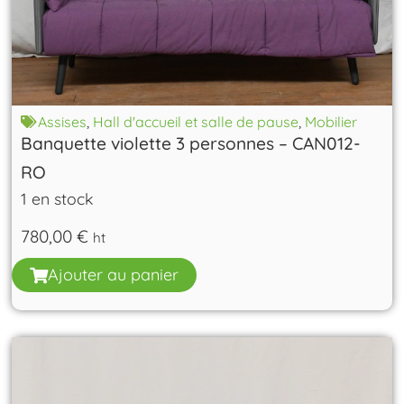
Assises
,
Hall d'accueil et salle de pause
,
Mobilier
Banquette violette 3 personnes – CAN012-
RO
1 en stock
780,00
€
ht
Ajouter au panier