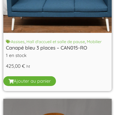
Assises
,
Hall d'accueil et salle de pause
,
Mobilier
Canapé bleu 3 places – CAN015-RO
1 en stock
425,00
€
ht
Ajouter au panier