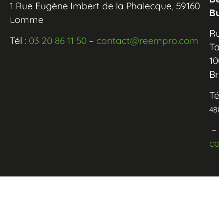
1 Rue Eugène Imbert de la Phalecque, 59160
B
Lomme
R
Tél :
03 20 86 11 50
–
contact@reempro.com
Ta
10
Br
Té
48
–
c