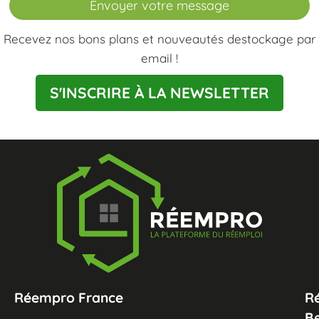
Envoyer votre message
Recevez nos bons plans et nouveautés destockage par
email !
S'INSCRIRE À LA NEWSLETTER
Réempro France
R
B