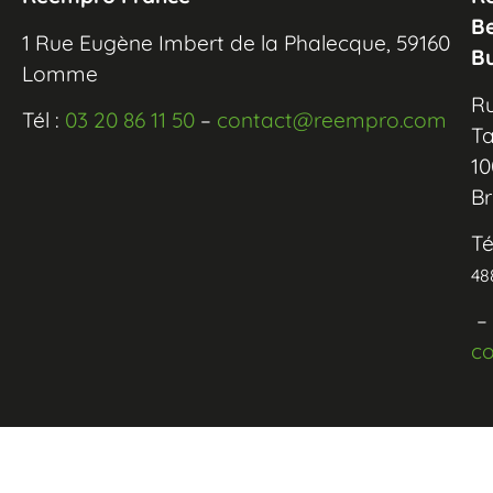
B
1 Rue Eugène Imbert de la Phalecque, 59160
B
Lomme
R
Tél :
03 20 86 11 50
–
contact@reempro.com
Ta
10
Br
Té
48
–
c