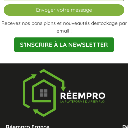
Envoyer votre message
Recevez nos bons plans et nouveautés destockage par
email !
S'INSCRIRE À LA NEWSLETTER
Réempro France
R